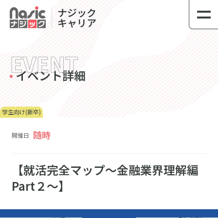
link
ナジック
キャリア
EVENT
イベント詳細
学生向け(新卒)
随時
開催日
【就活完全マップ～金融業界理解編
Part２～】